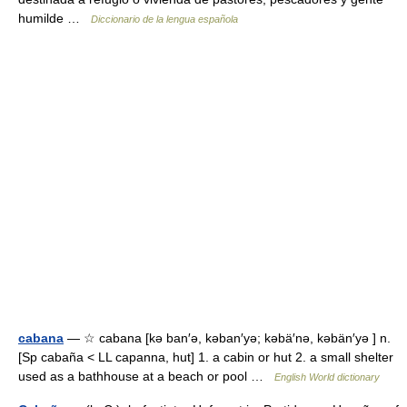
humilde …
Diccionario de la lengua española
cabana
— ☆ cabana [kə ban′ə, kəban′yə; kəbä′nə, kəbän′yə ] n.
[Sp cabaña < LL capanna, hut] 1. a cabin or hut 2. a small shelter
used as a bathhouse at a beach or pool …
English World dictionary