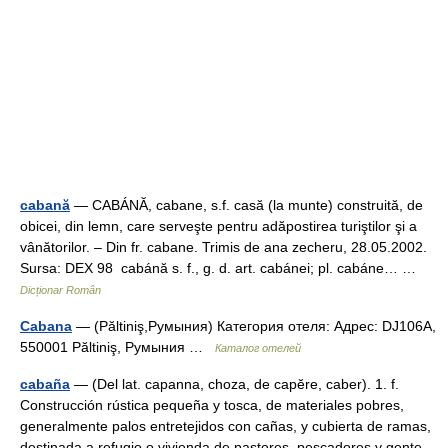
cabană
— CABÁNĂ, cabane, s.f. casă (la munte) construită, de
obicei, din lemn, care serveşte pentru adăpostirea turiştilor şi a
vânătorilor. – Din fr. cabane. Trimis de ana zecheru, 28.05.2002.
Sursa: DEX 98 cabánă s. f., g. d. art. cabánei; pl. cabáne… …
Dicționar Român
Cabana
— (Păltiniş,Румыния) Категория отеля: Адрес: DJ106A,
550001 Păltiniş, Румыния …
Каталог отелей
cabaña
— (Del lat. capanna, choza, de capĕre, caber). 1. f.
Construcción rústica pequeña y tosca, de materiales pobres,
generalmente palos entretejidos con cañas, y cubierta de ramas,
destinada a refugio o vivienda de pastores, pescadores y gente