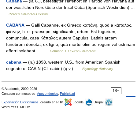
Cabaña
— (la C.), befestigter Hafenort im Partido von Havaña auf
der westlichen Nordküste der Insel Cuba (Spanisch Westindien) …
Pierer's Universal-Lexikon
CABANA
— Galli Cabanne, ex Graeco καπάνη, quod a κάπαλος,
φάτνην, h. e. praesepe, significante, ortum: Est tugurium,
domuncula, casa Κάπαλος autem Capulus, Latinis arcam
funebrem denotat, ex ligno, quâ mortui olim ad rogum vel ustrinam
efferri solebant.… …
Hofmann J. Lexicon universale
cabana
— (n.) 1898, western U.S., from American Spanish
cognate of CABIN (Cf. cabin) (q.v.) …
Etymology dictionary
© Academic, 2000-2026
18+
Contacte con nosotros:
Apoyo técnico
,
Publicidad
Exportación Diccionarios
, creado en PHP,
Joomla,
Drupal,
WordPress, MODx.