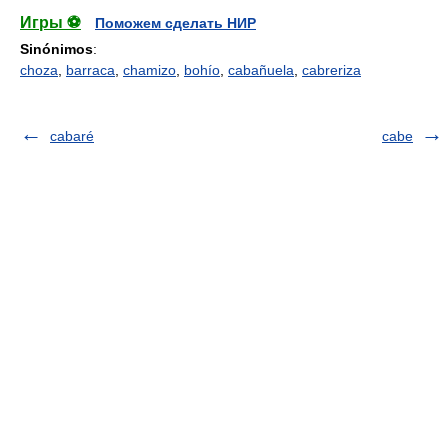
Игры ⚽
Поможем сделать НИР
Sinónimos
:
choza
,
barraca
,
chamizo
,
bohío
,
cabañuela
,
cabreriza
cabaré
cabe